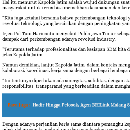
Hal itu menurut Kapolda Jatim adalah wujud dukungan sua
masyarakat untuk terus bisa memelihara keamanan dan kete
“Kita juga ketahui bersama bahwa perkembangan teknologi 
revolusi teknologi, yang bercirikan dengan peningkatan yang l
Irjen Pol Toni Harmanto menyebut Polda Jawa Timur sebaga
dampak dari perkembangan adanya revolusi industry.
“Terutama terhadap profesionalitas dan kesiapan SDM kita
jelas Kapolda Jatim.
Namun demikian, lanjut Kapolda Jatim, dalam konteks mengha
kolaborasi, koordinasi, kerja sama dengan berbagai lembaga 
“Ini tentunya diperlukan ada sinergitas, soliditas, dengan
responsibilitas, transparansi yang berkeadilan dalam mengh
Baca Juga :
Hadir Hingga Pelosok, Agen BRILink Malang S
Dengan adanya perjanjian kerja sama diantara pemangku kep
pihak dalam rangka melindungi dan memberikan pengamanan