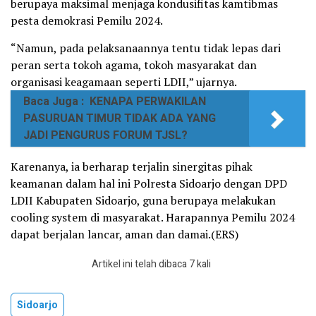
berupaya maksimal menjaga kondusifitas kamtibmas
pesta demokrasi Pemilu 2024.
“Namun, pada pelaksanaannya tentu tidak lepas dari
peran serta tokoh agama, tokoh masyarakat dan
organisasi keagamaan seperti LDII,” ujarnya.
Baca Juga :
KENAPA PERWAKILAN
PASURUAN TIMUR TIDAK ADA YANG
JADI PENGURUS FORUM TJSL?
Karenanya, ia berharap terjalin sinergitas pihak
keamanan dalam hal ini Polresta Sidoarjo dengan DPD
LDII Kabupaten Sidoarjo, guna berupaya melakukan
cooling system di masyarakat. Harapannya Pemilu 2024
dapat berjalan lancar, aman dan damai.(ERS)
Artikel ini telah dibaca 7 kali
Sidoarjo