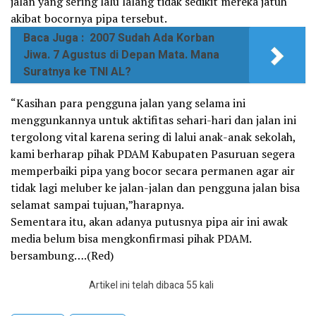
jalan yang sering lalu lalang tidak sedikit mereka jatuh
akibat bocornya pipa tersebut.
Baca Juga :
2007 Sudah Ada Korban
Jiwa. 7 Agustus di Depan Mata. Mana
Suratnya ke TNI AL?
“Kasihan para pengguna jalan yang selama ini
menggunkannya untuk aktifitas sehari-hari dan jalan ini
tergolong vital karena sering di lalui anak-anak sekolah,
kami berharap pihak PDAM Kabupaten Pasuruan segera
memperbaiki pipa yang bocor secara permanen agar air
tidak lagi meluber ke jalan-jalan dan pengguna jalan bisa
selamat sampai tujuan,”harapnya.
Sementara itu, akan adanya putusnya pipa air ini awak
media belum bisa mengkonfirmasi pihak PDAM.
bersambung….(Red)
Artikel ini telah dibaca 55 kali