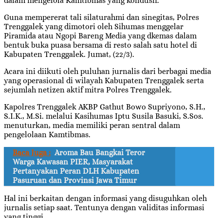
dalam mengelola Kamtibmas yang kondusif.
Guna mempererat tali silaturahmi dan sinegitas, Polres
Trenggalek yang dimotori oleh Sihumas menggelar
Piramida atau Ngopi Bareng Media yang dkemas dalam
bentuk buka puasa bersama di resto salah satu hotel di
Kabupaten Trenggalek. Jumat, (22/3).
Acara ini diikuti oleh puluhan jurnalis dari berbagai media
yang operasional di wilayah Kabupaten Trenggalek serta
sejumlah netizen aktif mitra Polres Trenggalek.
Kapolres Trenggalek AKBP Gathut Bowo Supriyono, S.H.,
S.I.K., M.Si. melalui Kasihumas Iptu Susila Basuki, S.Sos.
menuturkan, media memiliki peran sentral dalam
pengelolaan Kamtibmas.
Baca Juga :
Aroma Bau Bangkai Teror
Warga Kawasan PIER, Masyarakat
Pertanyakan Peran DLH Kabupaten
Pasuruan dan Provinsi Jawa Timur
Hal ini berkaitan dengan informasi yang disuguhkan oleh
jurnalis setiap saat. Tentunya dengan validitas informasi
yang tinggi.