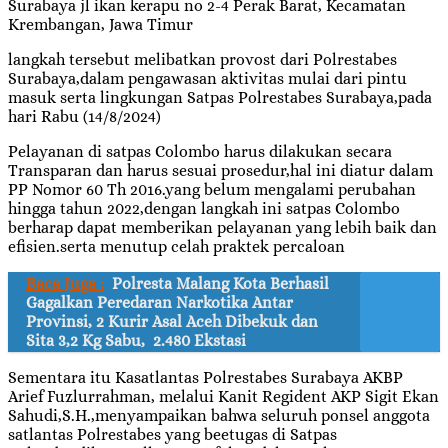
Surabaya jl ikan kerapu no 2-4 Perak Barat, Kecamatan
Krembangan, Jawa Timur
langkah tersebut melibatkan provost dari Polrestabes
Surabaya,dalam pengawasan aktivitas mulai dari pintu
masuk serta lingkungan Satpas Polrestabes Surabaya,pada
hari Rabu (14/8/2024)
Pelayanan di satpas Colombo harus dilakukan secara
Transparan dan harus sesuai prosedur,hal ini diatur dalam
PP Nomor 60 Th 2016.yang belum mengalami perubahan
hingga tahun 2022,dengan langkah ini satpas Colombo
berharap dapat memberikan pelayanan yang lebih baik dan
efisien.serta menutup celah praktek percaloan
Baca Juga :
Polresta Malang Kota Berhasil
Gagalkan Peredaran Narkotika Antar
Provinsi, 2 Kurir Asal Aceh Dibekuk dan
Sita 3,2 Kg Sabu, 2.480 Ekstasi
Sementara itu Kasatlantas Polrestabes Surabaya AKBP
Arief Fuzlurrahman, melalui Kanit Regident AKP Sigit Ekan
Sahudi,S.H.,menyampaikan bahwa seluruh ponsel anggota
satlantas Polrestabes yang beetugas di Satpas