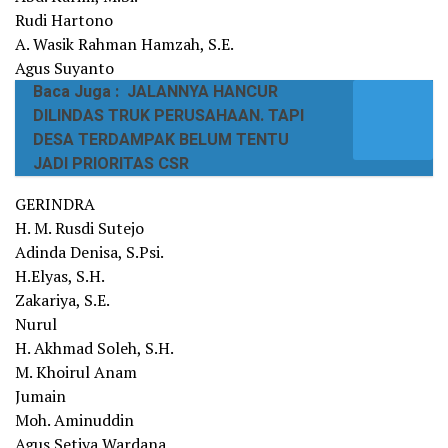
Rudi Hartono
A. Wasik Rahman Hamzah, S.E.
Agus Suyanto
Baca Juga :
JALANNYA HANCUR
DILINDAS TRUK PERUSAHAAN. TAPI
DESA TERDAMPAK BELUM TENTU
JADI PRIORITAS CSR
GERINDRA
H. M. Rusdi Sutejo
Adinda Denisa, S.Psi.
H.Elyas, S.H.
Zakariya, S.E.
Nurul
H. Akhmad Soleh, S.H.
M. Khoirul Anam
Jumain
Moh. Aminuddin
Agus Setiya Wardana