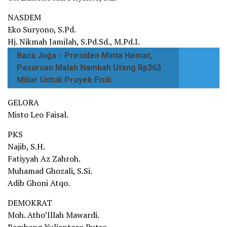
NASDEM
Eko Suryono, S.Pd.
Hj. Nikmah Jamilah, S.Pd.Sd., M.Pd.I.
Baca Juga :
Presiden Minta Hemat,
Pasuruan Malah Nambah Utang Rp363
Miliar Untuk Proyek Fisik
GELORA
Misto Leo Faisal.
PKS
Najib, S.H.
Fatiyyah Az Zahroh.
Muhamad Ghozali, S.Si.
Adib Ghoni Atqo.
DEMOKRAT
Moh. Atho’Illah Mawardi.