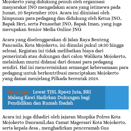
Mojokerto yang didukung penuh oleh organisasi
masyarakat JNO mengadakan acara yang istimewa pada
Jumat, 20 September 2024. Acara ini diinisiasi oleh
himpunan para pedagang dan didukung oleh Ketua JNO,
Bapak Heri, serta Penasehat JNO, Bapak Iman, yang juga
merupakan Senior Media Online JNO.
Acara yang diselenggarakan di Jalan Raya Benteng
Pancasila, Kota Mojokerto, ini dimulai pukul 18:30 hingga
selesai. Kegiatan ini tidak melibatkan biaya dari
pemerintah atau dukungan dari calon Walikota Mojokerto,
melainkan murni didanai dari donasi para pedagang
sendiri. Hal ini mencerminkan semangat kebersamaan para
pedagang untuk berkontribusi menciptakan Mojokerto
yang damai menjelang Pilkada Serentak 2024.
Baca Juga :
Lewat TJSL Rp642 Juta, BRI
Malang Kawi Hadirkan Dukungan bagi
Pendidikan dan Rumah Ibadah
Acara ini juga dihadiri oleh jajaran Muspika Polres Kota
Mojokerto Danramil,dan Camat Magersari Kota Mojokerto,
serta kepala desa , menghadirkan penceramah Gus