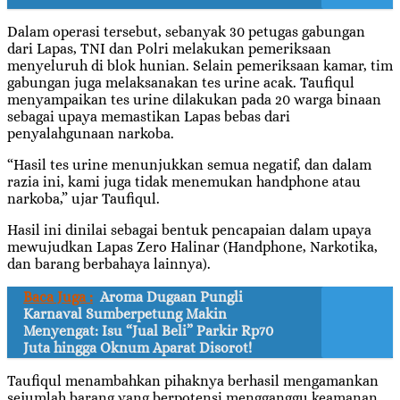
Dalam operasi tersebut, sebanyak 30 petugas gabungan
dari Lapas, TNI dan Polri melakukan pemeriksaan
menyeluruh di blok hunian. Selain pemeriksaan kamar, tim
gabungan juga melaksanakan tes urine acak. Taufiqul
menyampaikan tes urine dilakukan pada 20 warga binaan
sebagai upaya memastikan Lapas bebas dari
penyalahgunaan narkoba.
“Hasil tes urine menunjukkan semua negatif, dan dalam
razia ini, kami juga tidak menemukan handphone atau
narkoba,” ujar Taufiqul.
Hasil ini dinilai sebagai bentuk pencapaian dalam upaya
mewujudkan Lapas Zero Halinar (Handphone, Narkotika,
dan barang berbahaya lainnya).
Baca Juga :
Aroma Dugaan Pungli
Karnaval Sumberpetung Makin
Menyengat: Isu “Jual Beli” Parkir Rp70
Juta hingga Oknum Aparat Disorot!
Taufiqul menambahkan pihaknya berhasil mengamankan
sejumlah barang yang berpotensi mengganggu keamanan