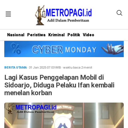
Nasional
Peristiwa
Kriminal
Politik
Video
BERITA UTAMA
· 31 Jan 2025
07:03
WIB
·
waktu baca 2 menit
Lagi Kasus Penggelapan Mobil di
Sidoarjo, Diduga Pelaku Ifan kembali
menelan korban