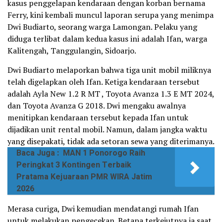
kasus penggelapan kendaraan dengan korban bernama
Ferry, kini kembali muncul laporan serupa yang menimpa
Dwi Budiarto, seorang warga Lamongan. Pelaku yang
diduga terlibat dalam kedua kasus ini adalah Ifan, warga
Kalitengah, Tanggulangin, Sidoarjo.
Dwi Budiarto melaporkan bahwa tiga unit mobil miliknya
telah digelapkan oleh Ifan. Ketiga kendaraan tersebut
adalah Ayla New 1.2 R MT , Toyota Avanza 1.3 E MT 2024,
dan Toyota Avanza G 2018. Dwi mengaku awalnya
menitipkan kendaraan tersebut kepada Ifan untuk
dijadikan unit rental mobil. Namun, dalam jangka waktu
yang disepakati, tidak ada setoran sewa yang diterimanya.
Baca Juga :
MAN 1 Ponorogo Raih
Peringkat 3 Kontingen Terbaik
Pratama Kejuaraan PMR WIRA Jatim
2026
Merasa curiga, Dwi kemudian mendatangi rumah Ifan
untuk melakukan pengecekan. Betapa terkejutnya ia saat