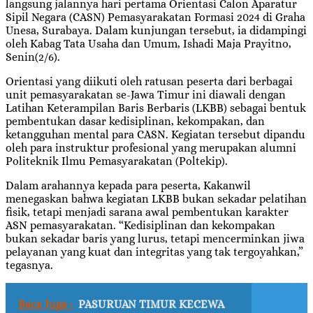
langsung jalannya hari pertama Orientasi Calon Aparatur
Sipil Negara (CASN) Pemasyarakatan Formasi 2024 di Graha
Unesa, Surabaya. Dalam kunjungan tersebut, ia didampingi
oleh Kabag Tata Usaha dan Umum, Ishadi Maja Prayitno,
Senin(2/6).
Orientasi yang diikuti oleh ratusan peserta dari berbagai
unit pemasyarakatan se-Jawa Timur ini diawali dengan
Latihan Keterampilan Baris Berbaris (LKBB) sebagai bentuk
pembentukan dasar kedisiplinan, kekompakan, dan
ketangguhan mental para CASN. Kegiatan tersebut dipandu
oleh para instruktur profesional yang merupakan alumni
Politeknik Ilmu Pemasyarakatan (Poltekip).
Dalam arahannya kepada para peserta, Kakanwil
menegaskan bahwa kegiatan LKBB bukan sekadar pelatihan
fisik, tetapi menjadi sarana awal pembentukan karakter
ASN pemasyarakatan. “Kedisiplinan dan kekompakan
bukan sekadar baris yang lurus, tetapi mencerminkan jiwa
pelayanan yang kuat dan integritas yang tak tergoyahkan,”
tegasnya.
Baca Juga :
PASURUAN TIMUR KECEWA