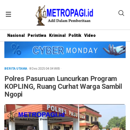
Nasional
Peristiwa
Kriminal
Politik
Video
BERITA UTAMA
· 8 Des 2025
04:04
WIB
·
Polres Pasuruan Luncurkan Program
KOPLING, Ruang Curhat Warga Sambil
Ngopi