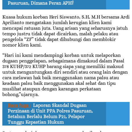
Pasuruan, Dimana Peran APH?
Kuasa hukum korban Heri Siswanto, S.H, M.H bersama Ardi
Aprilianto mengatakan jumlah kerugian klien kami
mencapai ratusan juta. Uang arisan yang seharusnya jatuh
tempo justru tidak dapat dicairkan, malah pelaku atau
pengelola “ZF” tidak dapat dihubungi dan memblokir
nomor klien kami.
“Hari ini kami mendampingi korban untuk melaporkan
dugaan penggelapan, sebagaimana dimaksud dalam Pasal
378 KUHP/372 KUHP barang siapa yang memiliki maksud
untuk menguntungkan diri sendiri atau orang lain dengan
cara melawan hak baik menggunakan nama palsu atau
keadaan palsu baik menggunakan akal sehat dan tipu
muslihat ataupun dengan karangan perkataan
bohong,”ujarnya.
Baca Juga :
Laporan Skandal Dugaan
Perzinaan di Unit PPA Polres Pasuruan,
Setahun Berlalu Belum P21, Pelapor
Tunggu Kepastian Hukum