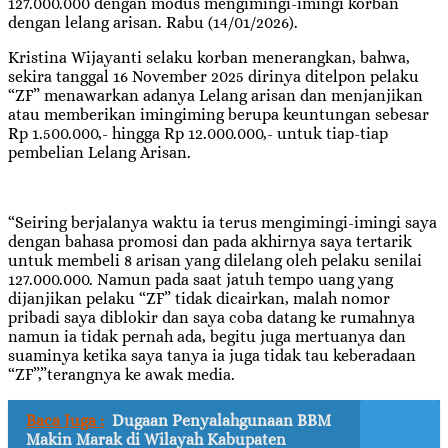
127.000.000 dengan modus mengimingi-imingi korban
dengan lelang arisan. Rabu (14/01/2026).
Kristina Wijayanti selaku korban menerangkan, bahwa,
sekira tanggal 16 November 2025 dirinya ditelpon pelaku
“ZF” menawarkan adanya Lelang arisan dan menjanjikan
atau memberikan imingiming berupa keuntungan sebesar
Rp 1.500.000,- hingga Rp 12.000.000,- untuk tiap-tiap
pembelian Lelang Arisan.
“Seiring berjalanya waktu ia terus mengimingi-imingi saya
dengan bahasa promosi dan pada akhirnya saya tertarik
untuk membeli 8 arisan yang dilelang oleh pelaku senilai
127.000.000. Namun pada saat jatuh tempo uang yang
dijanjikan pelaku “ZF” tidak dicairkan, malah nomor
pribadi saya diblokir dan saya coba datang ke rumahnya
namun ia tidak pernah ada, begitu juga mertuanya dan
suaminya ketika saya tanya ia juga tidak tau keberadaan
“ZF”,”terangnya ke awak media.
Baca Juga :
Dugaan Penyalahgunaan BBM
Makin Marak di Wilayah Kabupaten