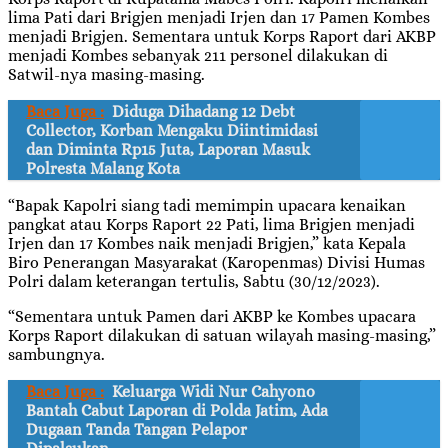
lima Pati dari Brigjen menjadi Irjen dan 17 Pamen Kombes
menjadi Brigjen. Sementara untuk Korps Raport dari AKBP
menjadi Kombes sebanyak 211 personel dilakukan di
Satwil-nya masing-masing.
Baca Juga :
Diduga Dihadang 12 Debt
Collector, Korban Mengaku Diintimidasi
dan Diminta Rp15 Juta, Laporan Masuk
Polresta Malang Kota
“Bapak Kapolri siang tadi memimpin upacara kenaikan
pangkat atau Korps Raport 22 Pati, lima Brigjen menjadi
Irjen dan 17 Kombes naik menjadi Brigjen,” kata Kepala
Biro Penerangan Masyarakat (Karopenmas) Divisi Humas
Polri dalam keterangan tertulis, Sabtu (30/12/2023).
“Sementara untuk Pamen dari AKBP ke Kombes upacara
Korps Raport dilakukan di satuan wilayah masing-masing,”
sambungnya.
Baca Juga :
Keluarga Widi Nur Cahyono
Bantah Cabut Laporan di Polda Jatim, Ada
Dugaan Tanda Tangan Pelapor