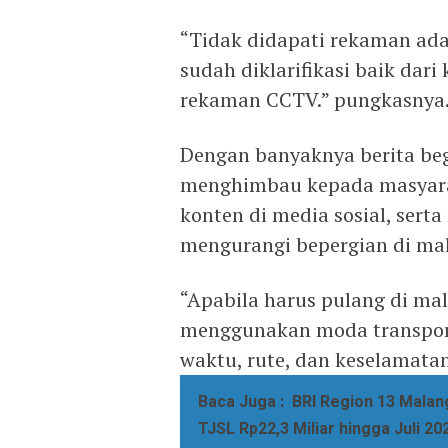
“Tidak didapati rekaman ada
sudah diklarifikasi baik dar
rekaman CCTV.” pungkasnya
Dengan banyaknya berita beg
menghimbau kepada masyara
konten di media sosial, sert
mengurangi bepergian di mal
“Apabila harus pulang di ma
menggunakan moda transpor
waktu, rute, dan keselamata
Baca Juga :
BRI Region 13 Malan
TJSL Rp22,3 Miliar hingga Juli 20