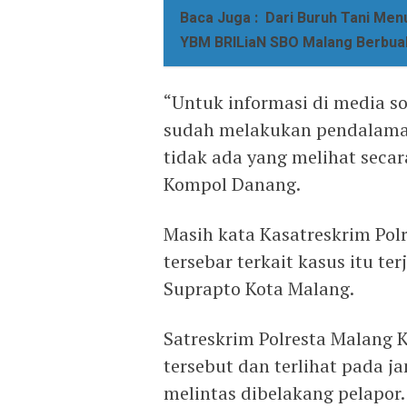
Baca Juga :
Dari Buruh Tani Men
YBM BRILiaN SBO Malang Berbua
“Untuk informasi di media sos
sudah melakukan pendalaman
tidak ada yang melihat secar
Kompol Danang.
Masih kata Kasatreskrim Pol
tersebar terkait kasus itu ter
Suprapto Kota Malang.
Satreskrim Polresta Malang 
tersebut dan terlihat pada j
melintas dibelakang pelapor.