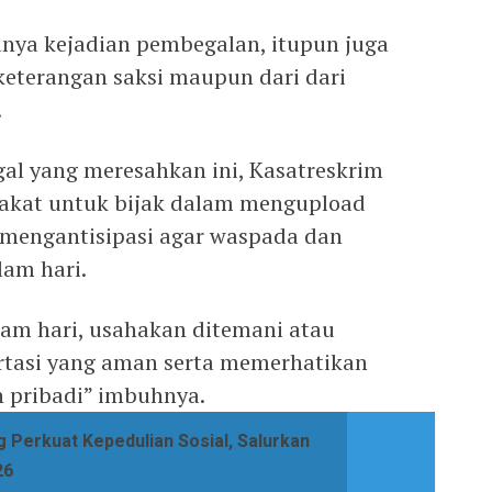
nya kejadian pembegalan, itupun juga
i keterangan saksi maupun dari dari
.
al yang meresahkan ini, Kasatreskrim
kat untuk bijak dalam mengupload
a mengantisipasi agar waspada dan
am hari.
lam hari, usahakan ditemani atau
tasi yang aman serta memerhatikan
n pribadi” imbuhnya.
g Perkuat Kepedulian Sosial, Salurkan
26