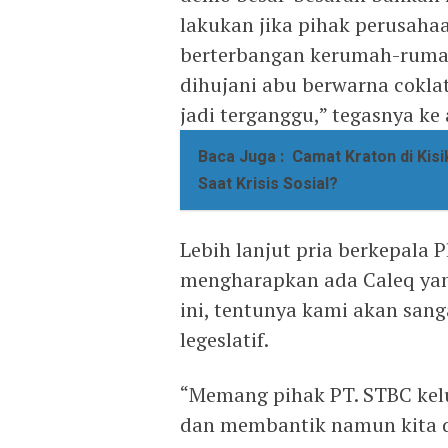
lakukan jika pihak perusaha
berterbangan kerumah-ruma
dihujani abu berwarna cokla
jadi terganggu,” tegasnya ke
Baca Juga :
Camat Kraton di Kisi
Saat Krisis Sosial?
Lebih lanjut pria berkepala 
mengharapkan ada Caleq yan
ini, tentunya kami akan san
legeslatif.
“Memang pihak PT. STBC kel
dan membantik namun kita di