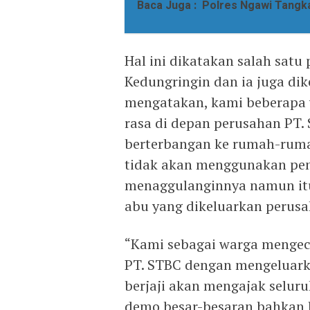
Baca Juga :
Polres Ngawi Tangk
Hal ini dikatakan salah satu
Kedungringin dan ia juga di
mengatakan, kami beberapa 
rasa di depan perusahan PT.
berterbangan ke rumah-ruma
tidak akan menggunakan p
menaggulanginnya namun it
abu yang dikeluarkan perusah
“Kami sebagai warga mengec
PT. STBC dengan mengeluark
berjaji akan mengajak selur
demo besar-besaran bahkan l