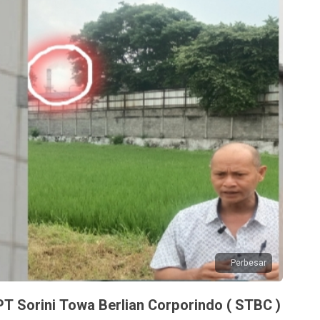
Perbesar
PT Sorini Towa Berlian Corporindo ( STBC )