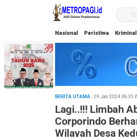
Nasional
Peristiwa
Kriminal
BERITA UTAMA
· 29 Jan 2024
06:35
Lagi..!!! Limbah A
Corporindo Berh
Wilayah Desa Ked