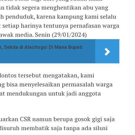
an tidak segera menghentikan abu yang
h penduduk, karena kampung kami selalu
t setiap harinya tentunya pernafasan warga
 awak media. Senin (29/01/2024)
k, Sekda di Alastlogo: Di Mana Bupati
Plontos tersebut mengatakan, kami
g bisa menyelesaikan permasalah warga
gat mendukungan untuk jadi anggota
uarkan CSR namun berupa gosok gigi saja
suruh membatik saja tanpa ada silusi