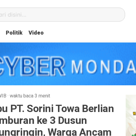
Politik
Video
WIB
·
waktu baca 3 menit
bu PT. Sorini Towa Berlian
amburan ke 3 Dusun
ungringin, Warga Ancam