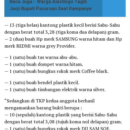
Baca Juga :
Warga Alastlogo Tagih
Janji Bupati Pasuruan Saat Kampanye
— 13 (tiga belas) kantong plastik kecil berisi Sabu-Sabu
dengan berat total 3,28 (tiga koma dua delapan) gram.
— 2 (dua) buah Hp merk SAMSUNG warna hitam dan Hp
merk REDMI warna grey Provider.
— 1 (satu) buah tas warna abu-abu.
— 1 (satu) buah dompet warna hitam.
— 1 (satu) buah bungkus rokok merk Coffee black.
— 1 (satu) buah bendel plastik kecil.
— 1 (satu) buah timbangan elektrik warna silver.
“Sedangkan di TKP kedua anggota berhasil
mengamankan barang bukti berupa :
— 10 (sepuluh) kantong plastik yang berisi Sabu-Sabu
dengan berat total 3,08 (tujuh koma nol delapan) gram.
— 1 (satu) buah bungkus rokok merk DJI SAM SOE.