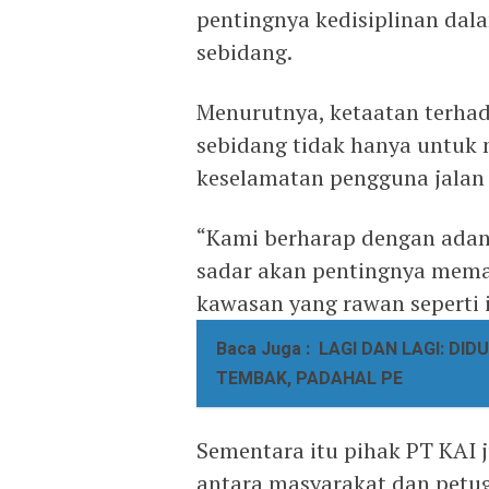
pentingnya kedisiplinan dala
sebidang.
Menurutnya, ketaatan terhad
sebidang tidak hanya untuk m
keselamatan pengguna jalan 
“Kami berharap dengan adany
sadar akan pentingnya memat
kawasan yang rawan seperti i
Baca Juga :
LAGI DAN LAGI: DI
TEMBAK, PADAHAL PE
Sementara itu pihak PT KAI
antara masyarakat dan petu