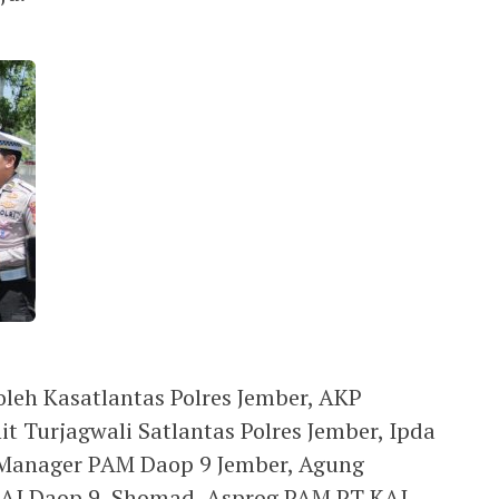
i oleh Kasatlantas Polres Jember, AKP
 Turjagwali Satlantas Polres Jember, Ipda
 Manager PAM Daop 9 Jember, Agung
AI Daop 9, Shomad, Asprog PAM PT KAI