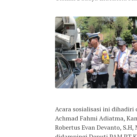
Acara sosialisasi ini dihadir
Achmad Fahmi Adiatma, Kanit
Robertus Evan Devanto, S.H,
didampingi Deputi PAM PT K