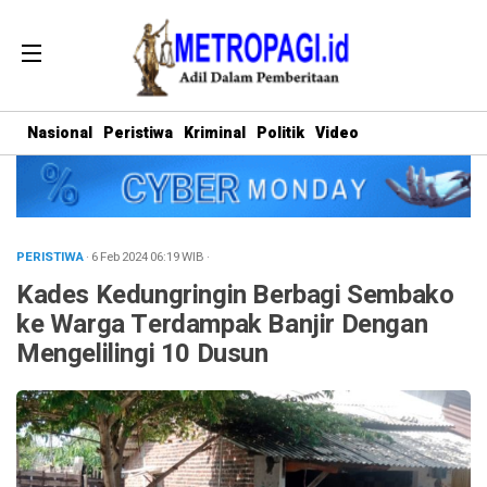
Nasional
Peristiwa
Kriminal
Politik
Video
PERISTIWA
· 6 Feb 2024
06:19
WIB
·
Kades Kedungringin Berbagi Sembako
ke Warga Terdampak Banjir Dengan
Mengelilingi 10 Dusun