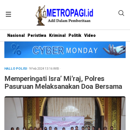
Nasional
Peristiwa
Kriminal
Politik
Video
HALLO POLISI
· 9 Feb 2024
13:16
WIB
·
Memperingati Isra’ Mi’raj, Polres
Pasuruan Melaksanakan Doa Bersama