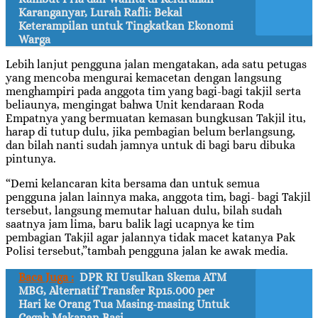
Karanganyar, Lurah Rafli: Bekal
Keterampilan untuk Tingkatkan Ekonomi
Warga
Lebih lanjut pengguna jalan mengatakan, ada satu petugas
yang mencoba mengurai kemacetan dengan langsung
menghampiri pada anggota tim yang bagi-bagi takjil serta
beliaunya, mengingat bahwa Unit kendaraan Roda
Empatnya yang bermuatan kemasan bungkusan Takjil itu,
harap di tutup dulu, jika pembagian belum berlangsung,
dan bilah nanti sudah jamnya untuk di bagi baru dibuka
pintunya.
“Demi kelancaran kita bersama dan untuk semua
pengguna jalan lainnya maka, anggota tim, bagi- bagi Takjil
tersebut, langsung memutar haluan dulu, bilah sudah
saatnya jam lima, baru balik lagi ucapnya ke tim
pembagian Takjil agar jalannya tidak macet katanya Pak
Polisi tersebut,”tambah pengguna jalan ke awak media.
Baca Juga :
DPR RI Usulkan Skema ATM
MBG, Alternatif Transfer Rp15.000 per
Hari ke Orang Tua Masing-masing Untuk
Cegah Makanan Basi