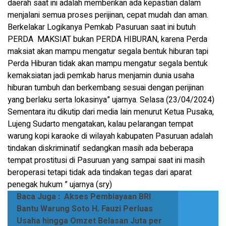
daerah saat ini adalah memberikan ada kepastian dalam
menjalani semua proses perijinan, cepat mudah dan aman.
Berkelakar Logikanya Pemkab Pasuruan saat ini butuh
PERDA MAKSIAT bukan PERDA HIBURAN, karena Perda
maksiat akan mampu mengatur segala bentuk hiburan tapi
Perda Hiburan tidak akan mampu mengatur segala bentuk
kemaksiatan jadi pemkab harus menjamin dunia usaha
hiburan tumbuh dan berkembang sesuai dengan perijinan
yang berlaku serta lokasinya” ujarnya. Selasa (23/04/2024)
Sementara itu dikutip dari media lain menurut Ketua Pusaka,
Lujeng Sudarto mengatakan, kalau pelarangan tempat
warung kopi karaoke di wilayah kabupaten Pasuruan adalah
tindakan diskriminatif sedangkan masih ada beberapa
tempat prostitusi di Pasuruan yang sampai saat ini masih
beroperasi tetapi tidak ada tindakan tegas dari aparat
penegak hukum ” ujarnya (sry)
Baca Juga :
Akses Pembiayaan BRI
Bantu Warung Soto H. Fauzi Perluas
Usaha hingga Omzet Belasan Juta per