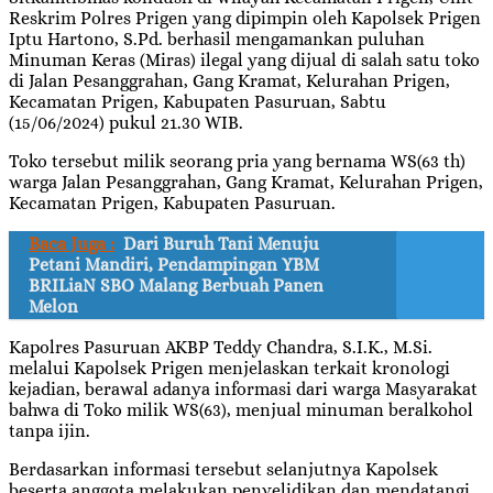
Reskrim Polres Prigen yang dipimpin oleh Kapolsek Prigen
Iptu Hartono, S.Pd. berhasil mengamankan puluhan
Minuman Keras (Miras) ilegal yang dijual di salah satu toko
di Jalan Pesanggrahan, Gang Kramat, Kelurahan Prigen,
Kecamatan Prigen, Kabupaten Pasuruan, Sabtu
(15/06/2024) pukul 21.30 WIB.
Toko tersebut milik seorang pria yang bernama WS(63 th)
warga Jalan Pesanggrahan, Gang Kramat, Kelurahan Prigen,
Kecamatan Prigen, Kabupaten Pasuruan.
Baca Juga :
Dari Buruh Tani Menuju
Petani Mandiri, Pendampingan YBM
BRILiaN SBO Malang Berbuah Panen
Melon
Kapolres Pasuruan AKBP Teddy Chandra, S.I.K., M.Si.
melalui Kapolsek Prigen menjelaskan terkait kronologi
kejadian, berawal adanya informasi dari warga Masyarakat
bahwa di Toko milik WS(63), menjual minuman beralkohol
tanpa ijin.
Berdasarkan informasi tersebut selanjutnya Kapolsek
beserta anggota melakukan penyelidikan dan mendatangi