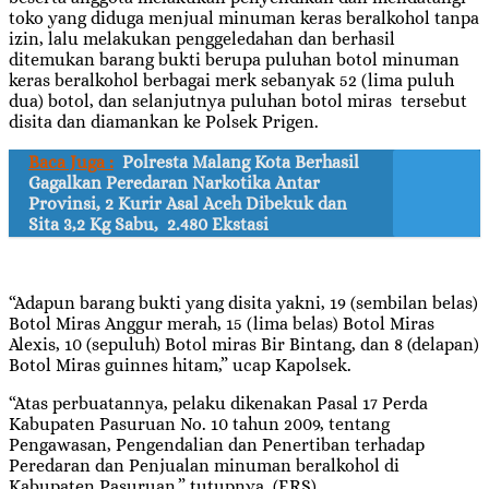
toko yang diduga menjual minuman keras beralkohol tanpa
izin, lalu melakukan penggeledahan dan berhasil
ditemukan barang bukti berupa puluhan botol minuman
keras beralkohol berbagai merk sebanyak 52 (lima puluh
dua) botol, dan selanjutnya puluhan botol miras tersebut
disita dan diamankan ke Polsek Prigen.
Baca Juga :
Polresta Malang Kota Berhasil
Gagalkan Peredaran Narkotika Antar
Provinsi, 2 Kurir Asal Aceh Dibekuk dan
Sita 3,2 Kg Sabu, 2.480 Ekstasi
“Adapun barang bukti yang disita yakni, 19 (sembilan belas)
Botol Miras Anggur merah, 15 (lima belas) Botol Miras
Alexis, 10 (sepuluh) Botol miras Bir Bintang, dan 8 (delapan)
Botol Miras guinnes hitam,” ucap Kapolsek.
“Atas perbuatannya, pelaku dikenakan Pasal 17 Perda
Kabupaten Pasuruan No. 10 tahun 2009, tentang
Pengawasan, Pengendalian dan Penertiban terhadap
Peredaran dan Penjualan minuman beralkohol di
Kabupaten Pasuruan,” tutupnya. (ERS)