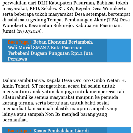
perwakilan dari DLH Kabupaten Pasuruan, Babinsa, tokoh
masyarakat, BPD, Sekdes, RT, RW, Kepala Desa Wonokerto
serta beberapa tokoh masyarakat Desa setempat, bertempat
di salah satu gedung Tempat Pembuangan Akhir (TPA) Desa
Wonokerto, Kecamatan Sukorejo, Kabupaten Pasuruan.
Jumat (19/07/2024).
Baca Juga :
Beban Ekonomi Bertambah,
Wali Murid SMAN 3 Kota Pasuruan
Terbebani Dugaan Pungutan Rp1,2 Juta
Persiswa
Dalam sambutanya, Kepala Desa Oro-oro Ombo Wetan H.
Amin Tohari, S.T mengatakan, acara ini selain untuk
menyantuni anak yatim dan juga untuk mempererat tali
silaturahmi ke semua masyarakat maupun ke pemuda
karang taruna, serta bertujuan untuk bakti sosial
memanfaat kan sampah plastik maupun sampah yang
lainya atau sampah Non B3 menjadi barang yang
bermanfaat.
Baca Juga :
Kasus Pembalakan Liar di