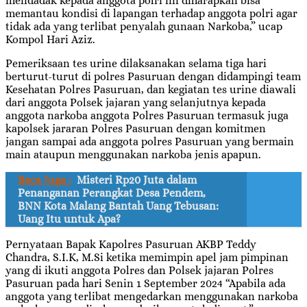
mendadak kepada anggota polri ini diharapkan bisa
memantau kondisi di lapangan terhadap anggota polri agar
tidak ada yang terlibat penyalah gunaan Narkoba,” ucap
Kompol Hari Aziz.
Pemeriksaan tes urine dilaksanakan selama tiga hari
berturut-turut di polres Pasuruan dengan didampingi team
Kesehatan Polres Pasuruan, dan kegiatan tes urine diawali
dari anggota Polsek jajaran yang selanjutnya kepada
anggota narkoba anggota Polres Pasuruan termasuk juga
kapolsek jararan Polres Pasuruan dengan komitmen
jangan sampai ada anggota polres Pasuruan yang bermain
main ataupun menggunakan narkoba jenis apapun.
Baca Juga :
Misteri Rp20 Juta dalam
Penanganan Perangkat Desa Pendem,
BNN Kota Malang Bantah Uang Tebusan:
Uang Itu untuk Apa?
Pernyataan Bapak Kapolres Pasuruan AKBP Teddy
Chandra, S.I.K, M.Si ketika memimpin apel jam pimpinan
yang di ikuti anggota Polres dan Polsek jajaran Polres
Pasuruan pada hari Senin 1 September 2024 “Apabila ada
anggota yang terlibat mengedarkan menggunakan narkoba