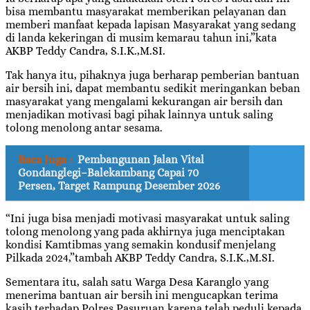
bisa membantu masyarakat memberikan pelayanan dan
memberi manfaat kepada lapisan Masyarakat yang sedang
di landa kekeringan di musim kemarau tahun ini,”kata
AKBP Teddy Candra, S.I.K.,M.SI.
Tak hanya itu, pihaknya juga berharap pemberian bantuan
air bersih ini, dapat membantu sedikit meringankan beban
masyarakat yang mengalami kekurangan air bersih dan
menjadikan motivasi bagi pihak lainnya untuk saling
tolong menolong antar sesama.
Baca Juga :
Pembangunan Jalan Vital
Gondanglegi–Balekambang Capai 70
Persen, Target Rampung Desember 2026
“Ini juga bisa menjadi motivasi masyarakat untuk saling
tolong menolong yang pada akhirnya juga menciptakan
kondisi Kamtibmas yang semakin kondusif menjelang
Pilkada 2024,”tambah AKBP Teddy Candra, S.I.K.,M.SI.
Sementara itu, salah satu Warga Desa Karanglo yang
menerima bantuan air bersih ini mengucapkan terima
kasih terhadap Polres Pasuruan karena telah peduli kepada