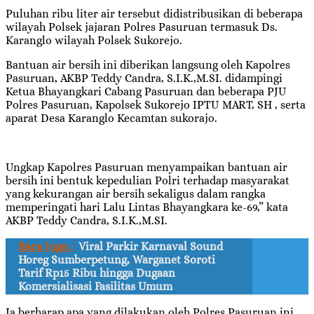
Puluhan ribu liter air tersebut didistribusikan di beberapa
wilayah Polsek jajaran Polres Pasuruan termasuk Ds.
Karanglo wilayah Polsek Sukorejo.
Bantuan air bersih ini diberikan langsung oleh Kapolres
Pasuruan, AKBP Teddy Candra, S.I.K.,M.SI. didampingi
Ketua Bhayangkari Cabang Pasuruan dan beberapa PJU
Polres Pasuruan, Kapolsek Sukorejo IPTU MART, SH , serta
aparat Desa Karanglo Kecamtan sukorajo.
Ungkap Kapolres Pasuruan menyampaikan bantuan air
bersih ini bentuk kepedulian Polri terhadap masyarakat
yang kekurangan air bersih sekaligus dalam rangka
memperingati hari Lalu Lintas Bhayangkara ke-69,” kata
AKBP Teddy Candra, S.I.K.,M.SI.
Baca Juga :
Viral Parkir Karnaval Sound
Horeg Sumberpetung, Warganet Soroti
Tarif Rp15 Ribu hingga Dugaan
Komersialisasi Fasilitas Umum
Ia berharap apa yang dilakukan oleh Polres Pasuruan ini