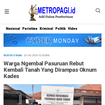
Nasional
Peristiwa
Kriminal
Politik
Video
BERITA UTAMA
· 25 Okt 2024
10:50
WIB
·
Warga Ngembal Pasuruan Rebut
Kembali Tanah Yang Dirampas Oknum
Kades