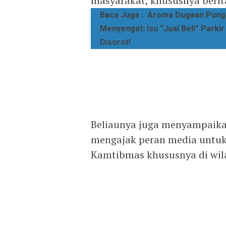
masyarakat, khususnya berita
Baca Juga :
Aroma Dugaan Pungl
Menyengat: Isu “Jual Beli” Parki
Disorot!
Beliaunya juga menyampaikan,
mengajak peran media untu
Kamtibmas khususnya di wil