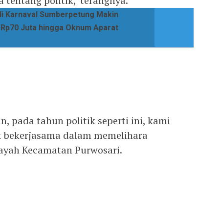
 tentang politik,”terangnya.
i Karnaval Sumberpetung Makin
r Rp70 Juta hingga Oknum Aparat
 pada tahun politik seperti ini, kami
k bekerjasama dalam memelihara
ayah Kecamatan Purwosari.