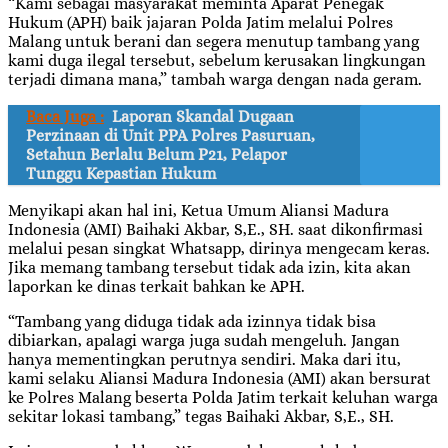
“Kami sebagai masyarakat meminta Aparat Penegak
Hukum (APH) baik jajaran Polda Jatim melalui Polres
Malang untuk berani dan segera menutup tambang yang
kami duga ilegal tersebut, sebelum kerusakan lingkungan
terjadi dimana mana,” tambah warga dengan nada geram.
Baca Juga :
Laporan Skandal Dugaan
Perzinaan di Unit PPA Polres Pasuruan,
Setahun Berlalu Belum P21, Pelapor
Tunggu Kepastian Hukum
Menyikapi akan hal ini, Ketua Umum Aliansi Madura
Indonesia (AMI) Baihaki Akbar, S,E., SH. saat dikonfirmasi
melalui pesan singkat Whatsapp, dirinya mengecam keras.
Jika memang tambang tersebut tidak ada izin, kita akan
laporkan ke dinas terkait bahkan ke APH.
“Tambang yang diduga tidak ada izinnya tidak bisa
dibiarkan, apalagi warga juga sudah mengeluh. Jangan
hanya mementingkan perutnya sendiri. Maka dari itu,
kami selaku Aliansi Madura Indonesia (AMI) akan bersurat
ke Polres Malang beserta Polda Jatim terkait keluhan warga
sekitar lokasi tambang,” tegas Baihaki Akbar, S,E., SH.