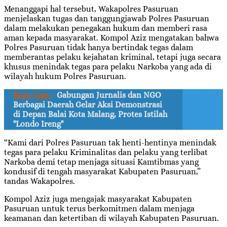
Menanggapi hal tersebut, Wakapolres Pasuruan
menjelaskan tugas dan tanggungjawab Polres Pasuruan
dalam melakukan penegakan hukum dan memberi rasa
aman kepada masyarakat. Kompol Aziz mengatakan bahwa
Polres Pasuruan tidak hanya bertindak tegas dalam
memberantas pelaku kejahatan kriminal, tetapi juga secara
khusus menindak tegas para pelaku Narkoba yang ada di
wilayah hukum Polres Pasuruan.
Baca Juga :
Gabungan Jurnalis dan NGO
Berbagai Daerah Gelar Aksi Demonstrasi
di Depan Balai Kota Malang, Protes Istilah
"Londo Ireng"
“Kami dari Polres Pasuruan tak henti-hentinya menindak
tegas para pelaku Kriminalitas dan pelaku yang terlibat
Narkoba demi tetap menjaga situasi Kamtibmas yang
kondusif di tengah masyarakat Kabupaten Pasuruan,”
tandas Wakapolres.
Kompol Aziz juga mengajak masyarakat Kabupaten
Pasuruan untuk terus berkomitmen dalam menjaga
keamanan dan ketertiban di wilayah Kabupaten Pasuruan.