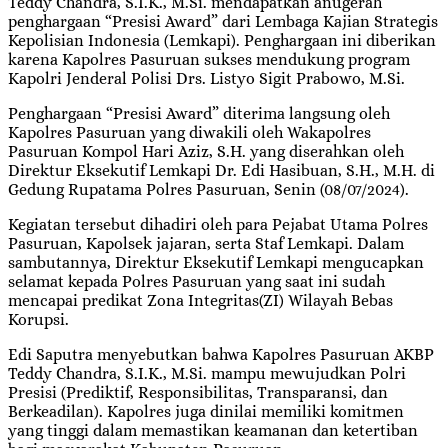
Teddy Chandra, S.I.K., M.Si. mendapatkan anugerah
penghargaan “Presisi Award” dari Lembaga Kajian Strategis
Kepolisian Indonesia (Lemkapi). Penghargaan ini diberikan
karena Kapolres Pasuruan sukses mendukung program
Kapolri Jenderal Polisi Drs. Listyo Sigit Prabowo, M.Si.
Penghargaan “Presisi Award” diterima langsung oleh
Kapolres Pasuruan yang diwakili oleh Wakapolres
Pasuruan Kompol Hari Aziz, S.H. yang diserahkan oleh
Direktur Eksekutif Lemkapi Dr. Edi Hasibuan, S.H., M.H. di
Gedung Rupatama Polres Pasuruan, Senin (08/07/2024).
Kegiatan tersebut dihadiri oleh para Pejabat Utama Polres
Pasuruan, Kapolsek jajaran, serta Staf Lemkapi. Dalam
sambutannya, Direktur Eksekutif Lemkapi mengucapkan
selamat kepada Polres Pasuruan yang saat ini sudah
mencapai predikat Zona Integritas(ZI) Wilayah Bebas
Korupsi.
Edi Saputra menyebutkan bahwa Kapolres Pasuruan AKBP
Teddy Chandra, S.I.K., M.Si. mampu mewujudkan Polri
Presisi (Prediktif, Responsibilitas, Transparansi, dan
Berkeadilan). Kapolres juga dinilai memiliki komitmen
yang tinggi dalam memastikan keamanan dan ketertiban