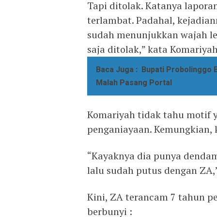
Tapi ditolak. Katanya lapora
terlambat. Padahal, kejadian
sudah menunjukkan wajah leb
saja ditolak,” kata Komariyah
Baca Juga :
Bupati Probolinggo 
Malah Pasang Portal
Komariyah tidak tahu motif
penganiayaan. Kemungkian, k
“Kayaknya dia punya dendam k
lalu sudah putus dengan ZA,
Kini, ZA terancam 7 tahun p
berbunyi :