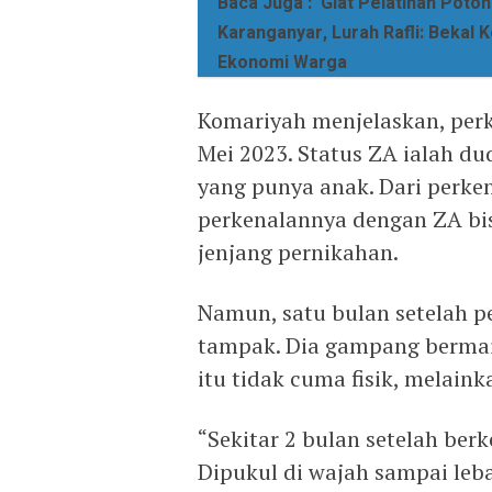
Baca Juga :
Giat Pelatihan Poton
Karanganyar, Lurah Rafli: Bekal 
Ekonomi Warga
Komariyah menjelaskan, per
Mei 2023. Status ZA ialah d
yang punya anak. Dari perke
perkenalannya dengan ZA bisa
jenjang pernikahan.
Namun, satu bulan setelah p
tampak. Dia gampang bermai
itu tidak cuma fisik, melaink
“Sekitar 2 bulan setelah ber
Dipukul di wajah sampai leba