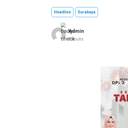
Headline
Surabaya
Admin
Penulis