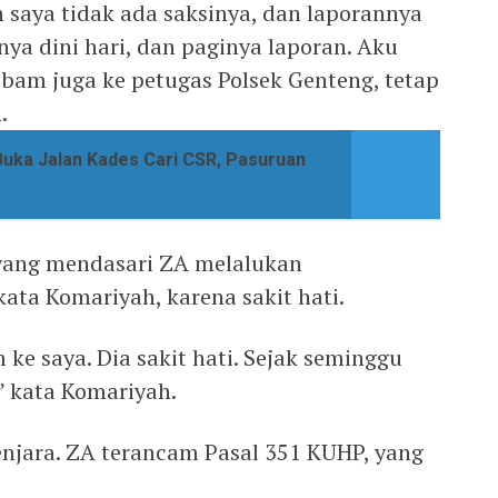
n saya tidak ada saksinya, dan laporannya
nya dini hari, dan paginya laporan. Aku
am juga ke petugas Polsek Genteng, tetap
.
Buka Jalan Kades Cari CSR, Pasuruan
 yang mendasari ZA melalukan
ata Komariyah, karena sakit hati.
e saya. Dia sakit hati. Sejak seminggu
” kata Komariyah.
enjara. ZA terancam Pasal 351 KUHP, yang