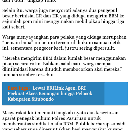
dan Tutur,” ungkap Tolib.
Selain itu, warga juga menyoroti adanya dua pengepul
besar berinisial ER dan HR yang diduga mengirim BBM ke
sejumlah pom mini menggunakan mobil pikap hingga tiga
kali sehari.
Warga menyayangkan para pelaku yang diduga merupakan
“pemain lama” ini belum tersentuh hukum sampai detik
ini, sementara pengecer kecil justru sering dipersulit.
“Mereka mengirim BBM dalam jumlah besar menggunakan
pikap secara rutin. Bahkan, salah satu warga sempat
diintimidasi karena dituduh membocorkan aksi mereka,”
tambah sumber tersebut.
Baca Juga :
Lewat BRILink Agen, BRI
Perkuat Akses Keuangan hingga Pelosok
Kabupaten Situbondo
Masyarakat kini menanti langkah nyata dan keseriusan
aparat penegak hukum Polres Pasuruan untuk
memberantas sindikat mafia BBM. Publik berharap subsidi
yang seharusnya diperuntukkan bagi masyarakat kurang