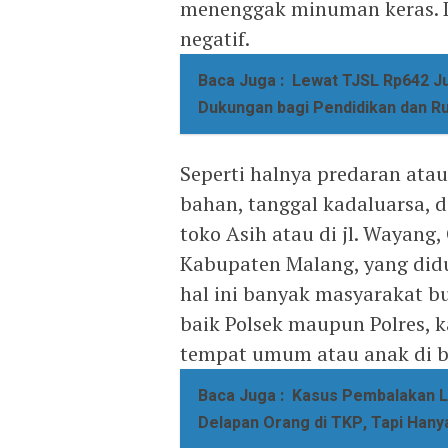
menenggak minuman keras.
negatif.
Baca Juga :
Lewat TJSL Rp642 Ju
Dukungan bagi Pendidikan dan R
Seperti halnya predaran atau
bahan, tanggal kadaluarsa, d
toko Asih atau di jl. Wayang
Kabupaten Malang, yang didu
hal ini banyak masyarakat 
baik Polsek maupun Polres, ka
tempat umum atau anak di 
Baca Juga :
Kasus Pembalakan Lia
Delapan Orang di TKP, Tapi Han