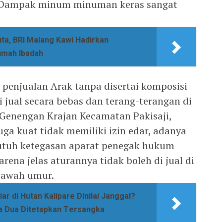
 Dampak minum minuman keras sangat
ta, BRI Malang Kawi Hadirkan
umah Ibadah
 penjualan Arak tanpa disertai komposisi
i jual secara bebas dan terang-terangan di
, Genengan Krajan Kecamatan Pakisaji,
ga kuat tidak memiliki izin edar, adanya
butuh ketegasan aparat penegak hukum
rena jelas aturannya tidak boleh di jual di
bawah umur.
r di Hutan Kalipare Dinilai Janggal?
ya Dua Ditetapkan Tersangka