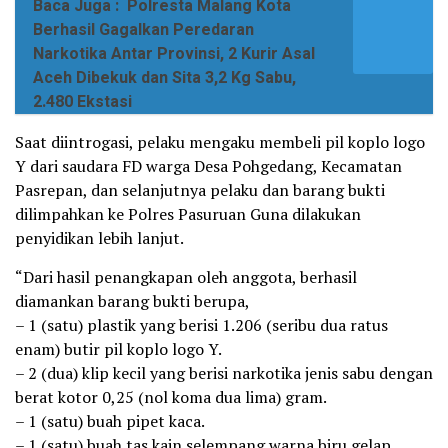
Baca Juga :
Polresta Malang Kota
Berhasil Gagalkan Peredaran
Narkotika Antar Provinsi, 2 Kurir Asal
Aceh Dibekuk dan Sita 3,2 Kg Sabu,
2.480 Ekstasi
Saat diintrogasi, pelaku mengaku membeli pil koplo logo
Y dari saudara FD warga Desa Pohgedang, Kecamatan
Pasrepan, dan selanjutnya pelaku dan barang bukti
dilimpahkan ke Polres Pasuruan Guna dilakukan
penyidikan lebih lanjut.
“Dari hasil penangkapan oleh anggota, berhasil
diamankan barang bukti berupa,
– 1 (satu) plastik yang berisi 1.206 (seribu dua ratus
enam) butir pil koplo logo Y.
– 2 (dua) klip kecil yang berisi narkotika jenis sabu dengan
berat kotor 0,25 (nol koma dua lima) gram.
– 1 (satu) buah pipet kaca.
– 1 (satu) buah tas kain selempang warna biru gelap.