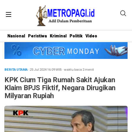
Nasional
Peristiwa
Kriminal
Politik
Video
BERITA UTAMA
· 25 Jul 2024
16:09
WIB
·
waktu baca 2 menit
KPK Cium Tiga Rumah Sakit Ajukan
Klaim BPJS Fiktif, Negara Dirugikan
Milyaran Rupiah