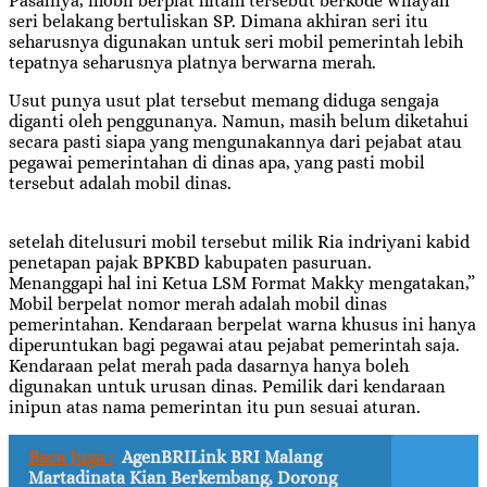
Pasalnya, mobil berplat hitam tersebut berkode wilayah
seri belakang bertuliskan SP. Dimana akhiran seri itu
seharusnya digunakan untuk seri mobil pemerintah lebih
tepatnya seharusnya platnya berwarna merah.
Usut punya usut plat tersebut memang diduga sengaja
diganti oleh penggunanya. Namun, masih belum diketahui
secara pasti siapa yang mengunakannya dari pejabat atau
pegawai pemerintahan di dinas apa, yang pasti mobil
tersebut adalah mobil dinas.
setelah ditelusuri mobil tersebut milik Ria indriyani kabid
penetapan pajak BPKBD kabupaten pasuruan.
Menanggapi hal ini Ketua LSM Format Makky mengatakan,”
Mobil berpelat nomor merah adalah mobil dinas
pemerintahan. Kendaraan berpelat warna khusus ini hanya
diperuntukan bagi pegawai atau pejabat pemerintah saja.
Kendaraan pelat merah pada dasarnya hanya boleh
digunakan untuk urusan dinas. Pemilik dari kendaraan
inipun atas nama pemerintan itu pun sesuai aturan.
Baca Juga :
AgenBRILink BRI Malang
Martadinata Kian Berkembang, Dorong