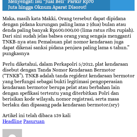
Menyengat: Isu “Jual Beli” Parkir Rp70
Juta hingga Oknum Aparat Disorot!
Maka, masih kata Makki, Orang tersebut dapat dipidana
dengan pidana kurungan paling lama 2 (dua) bulan atau
denda paling banyak Rp500.000,00 (lima ratus ribu rupiah).
Dari sini sudah jelas bahwa orang yang sengaja mengganti
TNKB-nya atau Pemalsuan plat nomor kendaraan juga
dapat dikenai sanksi pidana penjara paling lama 6 tahun.”
pungkasnya
Perlu diketahui, dalam Perkapolri 5/2012, plat kendaraan
disebut dengan Tanda Nomor Kendaraan Bermotor
(“TNKB”). TNKB adalah tanda regident kendaraan bermotor
yang berfungsi sebagai bukti legitimasi pengoperasian
kendaraan bermotor berupa pelat atau berbahan lain
dengan spefikasi tertentu yang diterbitkan Polri dan
berisikan kode wilayah, nomor registrasi, serta masa
berlaku dan dipasang pada kendaraan bermotor.(sry)
Artikel ini telah dibaca 539 kali
Headline
Pasuruan