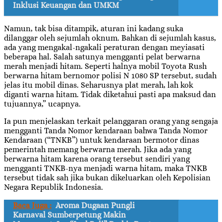
Inklusi Keuangan dan UMKM
Namun, tak bisa ditampik, aturan ini kadang suka
dilanggar oleh sejumlah oknum. Bahkan di sejumlah kasus,
ada yang mengakal-ngakali peraturan dengan meyiasati
beberapa hal. Salah satunya mengganti pelat berwarna
merah menjadi hitam. Seperti halnya mobil Toyota Rush
berwarna hitam bernomor polisi N 1080 SP tersebut, sudah
jelas itu mobil dinas. Seharusnya plat merah, lah kok
diganti warna hitam. Tidak diketahui pasti apa maksud dan
tujuannya,” ucapnya.
Ia pun menjelaskan terkait pelanggaran orang yang sengaja
mengganti Tanda Nomor kendaraan bahwa Tanda Nomor
Kendaraan (“TNKB”) untuk kendaraan bermotor dinas
pemerintah memang berwarna merah. Jika ada yang
berwarna hitam karena orang tersebut sendiri yang
mengganti TNKB-nya menjadi warna hitam, maka TNKB
tersebut tidak sah jika bukan dikeluarkan oleh Kepolisian
Negara Republik Indonesia.
Baca Juga :
Aroma Dugaan Pungli
Karnaval Sumberpetung Makin