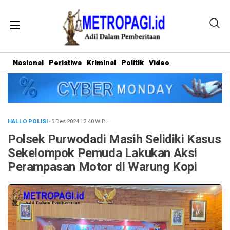
Nasional
Peristiwa
Kriminal
Politik
Video
HALLO POLISI
· 5 Des 2024
12:40
WIB
·
Polsek Purwodadi Masih Selidiki Kasus
Sekelompok Pemuda Lakukan Aksi
Perampasan Motor di Warung Kopi