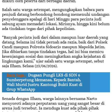
diikuti oleh peserta dari berbagai daerah.
Salah satu warga setempat, mengungkapkan bahwa para
penjudi datang berbondong-bondong memenuhi undangan
penyelenggara apalagi di hari Minggu para pecinta judi
sabung ayam memadati lokasi, Mirisnya, hingga kini belum
ada tindakan tegas dari pihak kepolisian.
“Banyak pecinta judi dari dalam maupun luar daerah yang
datang. Selama ini tidak pernah ada razia, baik dari Polsek
Candi maupun Polresta Sidoarjo maupun Mapolda Jatim.
Jika dibiarkan tanpa tindakan tegas, hal ini bisa memicu
kesenjangan sosial dan meningkatkan angka kejahatan di
lingkungan kami,” ujar salah satu warga setempat, sebut
saja Ilham. Selasa (23/06/2026).
Baca Juga :
Dugaan Pungli LKS di SDN 6
Sumberpetung Memanas, Kepsek Bantah,
Wali Murid Justru Kantongi Bukti Kuat di
Grup WhatsApp
Senada dengan Ilham, warga lainnya bernama Narto
menyoroti adanya perputaran uang yang sangat besar di
arena judi tersebut. Ia menduga kuat ada pihak-pihak