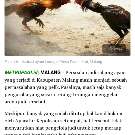
Perbesar
Foto dok : Ilustrasi ayam tarung di Desa Plandi Kab, Malang.
METROPAGI.id
|
MALANG
– Persoalan judi sabung ayam
yang terjadi di Kabupaten Malang masih menjadi sebuah
permasalahan yang pelik. Pasalnya, masih saja banyak
pengusaha yang secara terang-terangan menggelar
arena judi tersebut.
Meskipun banyak yang sudah ditutup bahkan dihukum
oleh Aparatur Kepolisian setempat, hal tersebut tidak
menyurutkan niat pengelola judi untuk tetap meraup
untung dari bisnis usaha judi sabung ayam.