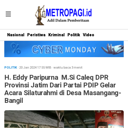
Nasional
Peristiwa
Kriminal
Politik
Video
POLITIK
· 20 Jan 2024
17:55
WIB
·
waktu baca 3 menit
H. Eddy Paripurna M.Si Caleq DPR
Provinsi Jatim Dari Partai PDIP Gelar
Acara Silaturahmi di Desa Masangang-
Bangil