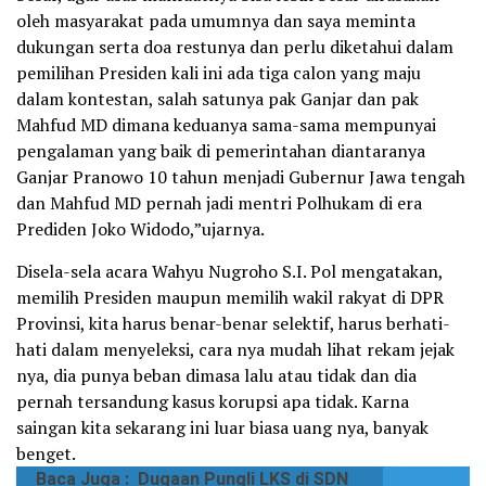
oleh masyarakat pada umumnya dan saya meminta
dukungan serta doa restunya dan perlu diketahui dalam
pemilihan Presiden kali ini ada tiga calon yang maju
dalam kontestan, salah satunya pak Ganjar dan pak
Mahfud MD dimana keduanya sama-sama mempunyai
pengalaman yang baik di pemerintahan diantaranya
Ganjar Pranowo 10 tahun menjadi Gubernur Jawa tengah
dan Mahfud MD pernah jadi mentri Polhukam di era
Prediden Joko Widodo,”ujarnya.
Disela-sela acara Wahyu Nugroho S.I. Pol mengatakan,
memilih Presiden maupun memilih wakil rakyat di DPR
Provinsi, kita harus benar-benar selektif, harus berhati-
hati dalam menyeleksi, cara nya mudah lihat rekam jejak
nya, dia punya beban dimasa lalu atau tidak dan dia
pernah tersandung kasus korupsi apa tidak. Karna
saingan kita sekarang ini luar biasa uang nya, banyak
benget.
Baca Juga :
Dugaan Pungli LKS di SDN