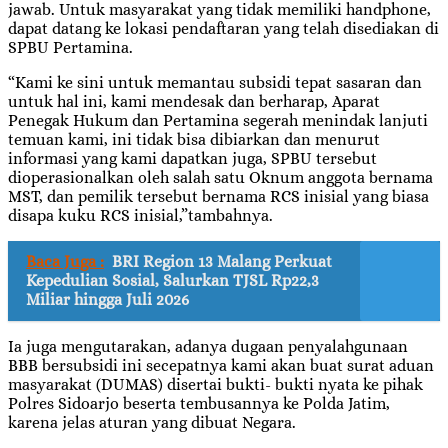
jawab. Untuk masyarakat yang tidak memiliki handphone,
dapat datang ke lokasi pendaftaran yang telah disediakan di
SPBU Pertamina.
“Kami ke sini untuk memantau subsidi tepat sasaran dan
untuk hal ini, kami mendesak dan berharap, Aparat
Penegak Hukum dan Pertamina segerah menindak lanjuti
temuan kami, ini tidak bisa dibiarkan dan menurut
informasi yang kami dapatkan juga, SPBU tersebut
dioperasionalkan oleh salah satu Oknum anggota bernama
MST, dan pemilik tersebut bernama RCS inisial yang biasa
disapa kuku RCS inisial,”tambahnya.
Baca Juga :
BRI Region 13 Malang Perkuat
Kepedulian Sosial, Salurkan TJSL Rp22,3
Miliar hingga Juli 2026
Ia juga mengutarakan, adanya dugaan penyalahgunaan
BBB bersubsidi ini secepatnya kami akan buat surat aduan
masyarakat (DUMAS) disertai bukti- bukti nyata ke pihak
Polres Sidoarjo beserta tembusannya ke Polda Jatim,
karena jelas aturan yang dibuat Negara.