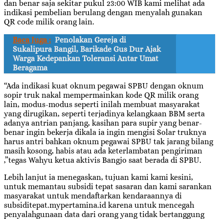
dan benar saja sekitar pukul 23:00 WIB kami melihat ada
indikasi pembelian berulang dengan menyalah gunakan
QR code milik orang lain.
Baca Juga :
Penolakan Gereja di
Sukalipura Bangil, Barikade Gus Dur Ajak
Warga Kedepankan Toleransi Antar Umat
Beragama
“Ada indikasi kuat oknum pegawai SPBU dengan oknum
sopir truk nakal mempermainkan kode QR milik orang
lain, modus-modus seperti inilah membuat masyarakat
yang dirugikan, seperti terjadinya kelangkaan BBM serta
adanya antrian panjang, kasihan para supir yang benar-
benar ingin bekerja dikala ia ingin mengisi Solar truknya
harus antri bahkan oknum pegawai SPBU tak jarang bilang
masih kosong, habis atau ada keterlambatan pengiriman
,”tegas Wahyu ketua aktivis Bangjo saat berada di SPBU.
Lebih lanjut ia menegaskan, tujuan kami kami kesini,
untuk memantau subsidi tepat sasaran dan kami sarankan
masyarakat untuk mendaftarkan kendaraannya di
subsiditepat.mypertamina.id karena untuk mencegah
penyalahgunaan data dari orang yang tidak bertanggung