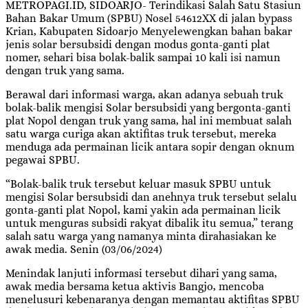
METROPAGI.ID, SIDOARJO- Terindikasi Salah Satu Stasiun
Bahan Bakar Umum (SPBU) Nosel 54612XX di jalan bypass
Krian, Kabupaten Sidoarjo Menyelewengkan bahan bakar
jenis solar bersubsidi dengan modus gonta-ganti plat
nomer, sehari bisa bolak-balik sampai 10 kali isi namun
dengan truk yang sama.
Berawal dari informasi warga, akan adanya sebuah truk
bolak-balik mengisi Solar bersubsidi yang bergonta-ganti
plat Nopol dengan truk yang sama, hal ini membuat salah
satu warga curiga akan aktifitas truk tersebut, mereka
menduga ada permainan licik antara sopir dengan oknum
pegawai SPBU.
“Bolak-balik truk tersebut keluar masuk SPBU untuk
mengisi Solar bersubsidi dan anehnya truk tersebut selalu
gonta-ganti plat Nopol, kami yakin ada permainan licik
untuk menguras subsidi rakyat dibalik itu semua,” terang
salah satu warga yang namanya minta dirahasiakan ke
awak media. Senin (03/06/2024)
Menindak lanjuti informasi tersebut dihari yang sama,
awak media bersama ketua aktivis Bangjo, mencoba
menelusuri kebenaranya dengan memantau aktifitas SPBU