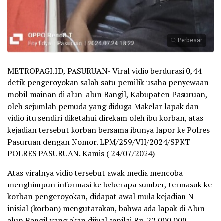
Perbesar
METROPAGI.ID, PASURUAN- Viral vidio berdurasi 0,44
detik pengeroyokan salah satu pemilik usaha penyewaan
mobil mainan di alun-alun Bangil, Kabupaten Pasuruan,
oleh sejumlah pemuda yang diduga Makelar lapak dan
vidio itu sendiri diketahui direkam oleh ibu korban, atas
kejadian tersebut korban bersama ibunya lapor ke Polres
Pasuruan dengan Nomor. LPM/259/VII/2024/SPKT
POLRES PASURUAN. Kamis ( 24/07/2024)
Atas viralnya vidio tersebut awak media mencoba
menghimpun informasi ke beberapa sumber, termasuk ke
korban pengeroyokan, didapat awal mula kejadian N
inisial (korban) mengutarakan, bahwa ada lapak di Alun-
alun Bangil yang akan dijual senilai Rp. 22.000.000