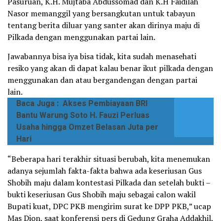
Pasuruan, K.H. Mujtaba Abdussomad dan K.H Faidilah
Nasor memanggil yang bersangkutan untuk tabayun
tentang berita diluar yang santer akan dirinya maju di
Pilkada dengan menggunakan partai lain.
Jawabannya bisa iya bisa tidak, kita sudah menasehati
resiko yang akan di dapat kalau benar ikut pilkada dengan
menggunakan dan atau bergandengan dengan partai
lain.
Baca Juga :
Akses Pembiayaan BRI
Bantu Warung Soto H. Fauzi Perluas
Usaha hingga Omzet Belasan Juta per
Hari
“Beberapa hari terakhir situasi berubah, kita menemukan
adanya sejumlah fakta-fakta bahwa ada keseriusan Gus
Shobih maju dalam kontestasi Pilkada dan setelah bukti –
bukti keseriusan Gus Shobih maju sebagai calon wakil
Bupati kuat, DPC PKB mengirim surat ke DPP PKB,” ucap
Mas Dion, saat konferensi pers di Gedung Graha Addakhil,