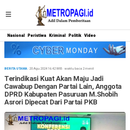
Nasional
Peristiwa
Kriminal
Politik
Video
BERITA UTAMA
· 20 Agu 2024
16:42
WIB
·
waktu baca 2 menit
Terindikasi Kuat Akan Maju Jadi
Cawabup Dengan Partai Lain, Anggota
DPRD Kabupaten Pasuruan M.Shobih
Asrori Dipecat Dari Partai PKB