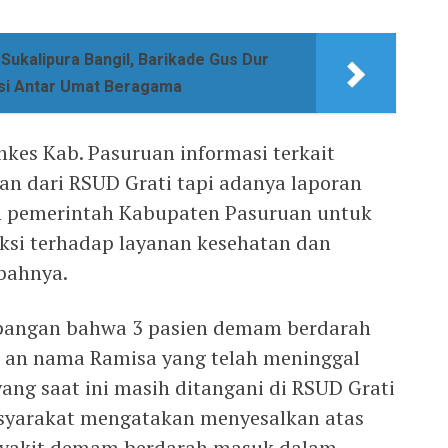
Sukalipura Bangil, Barikade Gus Dur
si Antar Umat Beragama
kes Kab. Pasuruan informasi terkait
n dari RSUD Grati tapi adanya laporan
n pemerintah Kabupaten Pasuruan untuk
ksi terhadap layanan kesehatan dan
bahnya.
apangan bahwa 3 pasien demam berdarah
ta an nama Ramisa yang telah meninggal
ang saat ini masih ditangani di RSUD Grati
yarakat mengatakan menyesalkan atas
nyakit demam berdarah masuk dalam