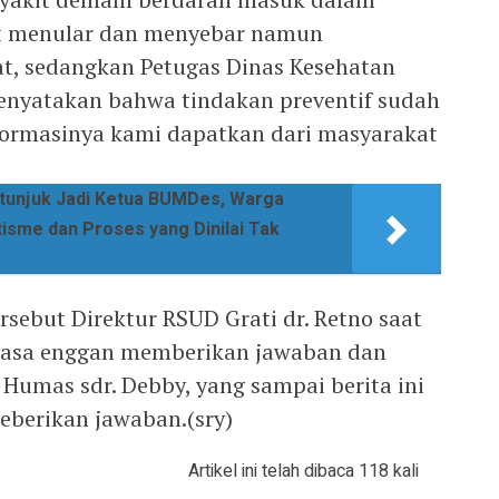
fat menular dan menyebar namun
t, sedangkan Petugas Dinas Kesehatan
enyatakan bahwa tindakan preventif sudah
formasinya kami dapatkan dari masyarakat
itunjuk Jadi Ketua BUMDes, Warga
sme dan Proses yang Dinilai Tak
sebut Direktur RSUD Grati dr. Retno saat
rasa enggan memberikan jawaban dan
umas sdr. Debby, yang sampai berita ini
eberikan jawaban.(sry)
Artikel ini telah dibaca 118 kali