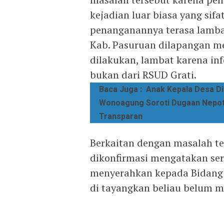
kejadian luar biasa yang si
penanganannya terasa lamba
Kab. Pasuruan dilapangan m
dilakukan, lambat karena in
bukan dari RSUD Grati.
Baca Juga :
Anak Kepala Desa D
Wonoagung Soroti Dugaan Nepoti
Transparan
Berkaitan dengan masalah ter
dikonfirmasi mengatakan se
menyerahkan kepada Bidang H
di tayangkan beliau belum m