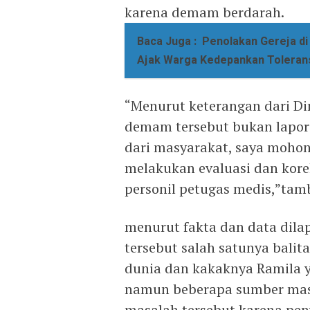
karena demam berdarah.
Baca Juga :
Penolakan Gereja di 
Ajak Warga Kedepankan Toleran
“Menurut keterangan dari Din
demam tersebut bukan lapora
dari masyarakat, saya moho
melakukan evaluasi dan kore
personil petugas medis,”tam
menurut fakta dan data dil
tersebut salah satunya bali
dunia dan kakaknya Ramila y
namun beberapa sumber mas
masalah tersebut karena pe