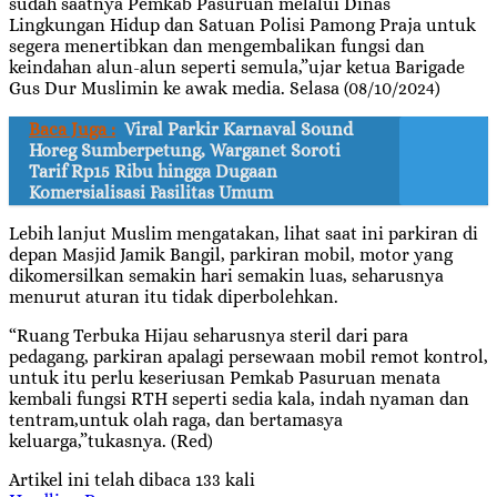
sudah saatnya Pemkab Pasuruan melalui Dinas
Lingkungan Hidup dan Satuan Polisi Pamong Praja untuk
segera menertibkan dan mengembalikan fungsi dan
keindahan alun-alun seperti semula,”ujar ketua Barigade
Gus Dur Muslimin ke awak media. Selasa (08/10/2024)
Baca Juga :
Viral Parkir Karnaval Sound
Horeg Sumberpetung, Warganet Soroti
Tarif Rp15 Ribu hingga Dugaan
Komersialisasi Fasilitas Umum
Lebih lanjut Muslim mengatakan, lihat saat ini parkiran di
depan Masjid Jamik Bangil, parkiran mobil, motor yang
dikomersilkan semakin hari semakin luas, seharusnya
menurut aturan itu tidak diperbolehkan.
“Ruang Terbuka Hijau seharusnya steril dari para
pedagang, parkiran apalagi persewaan mobil remot kontrol,
untuk itu perlu keseriusan Pemkab Pasuruan menata
kembali fungsi RTH seperti sedia kala, indah nyaman dan
tentram,untuk olah raga, dan bertamasya
keluarga,”tukasnya. (Red)
Artikel ini telah dibaca 133 kali